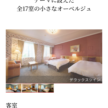
全17室の小さなオーベルジュ
スタンダードツイン
デラックスツイン（畳小上り付）
エグゼクティブルーム
デラックスツイン
客室