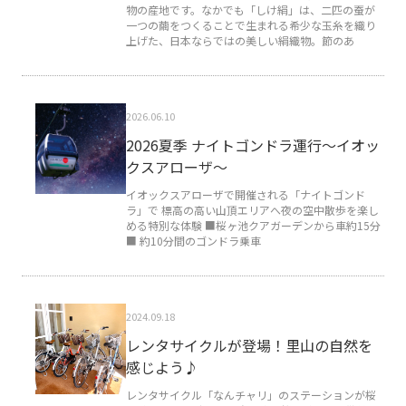
物の産地です。なかでも「しけ絹」は、二匹の蚕が
一つの繭をつくることで生まれる希少な玉糸を織り
上げた、日本ならではの美しい絹織物。節のあ
2026.06.10
2026夏季 ナイトゴンドラ運行〜イオッ
クスアローザ〜
イオックスアローザで開催される「ナイトゴンド
ラ」で 標高の高い山頂エリアへ夜の空中散歩を楽し
める特別な体験 ■桜ヶ池クアガーデンから車約15分
■ 約10分間のゴンドラ乗車
2024.09.18
レンタサイクルが登場！里山の自然を
感じよう♪
レンタサイクル「なんチャリ」のステーションが桜