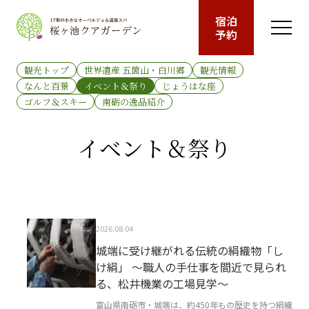
宿泊
予約
観光トップ
世界遺産 五箇山・白川郷
観光情報
なんと百景
イベント＆祭り
じょうはな座
ゴルフ＆スキー
南砺の逸品紹介
イベント＆祭り
2026.08.04
城端に受け継がれる伝統の絹織物「し
け絹」 ～職人の手仕事を間近で見られ
る、松井機業の工場見学～
富山県南砺市・城端は、約450年もの歴史を持つ絹織