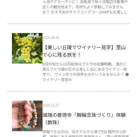
ヶ池クアガーデンに！ 自転車で桜ヶ池周辺の散策や
近くの観光地まで、気持ちよく移動してみません
か？ おすすめのサイクリングコースMAPもお渡しし
2025.08.30
【美しい丘陵でワイナリー見学】里山
で心に残る旅を！
8月中旬から10月初旬はブドウの収穫時期。 豊かに
実るブドウ畑が広がる美しい丘にあるワイナリー見
学で、 ワイン作りの世界をのぞいてみませんか？ ●
ワイナリー見学の
2025.11.27
城端の善徳寺「腕輪念珠づくり」体験
（数珠）
体験できるのは、当ホテルから車で9分 越中の小京
都 城端にある城端別院 善徳寺さん （富山県南砺市